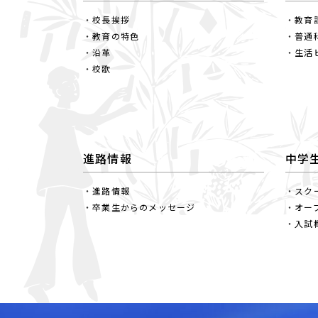
校長挨拶
教育
教育の特色
普通
沿革
生活
校歌
進路情報
中学
進路情報
スク
卒業生からのメッセージ
オー
入試