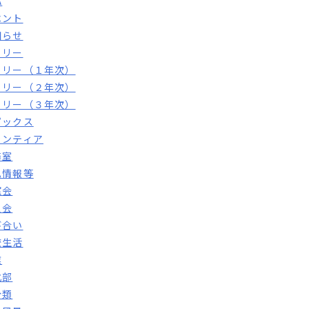
A
ベント
知らせ
トリー
トリー（１年次）
トリー（２年次）
トリー（３年次）
ピックス
ランティア
務室
札情報等
窓会
員会
び合い
校生活
業
化部
分類