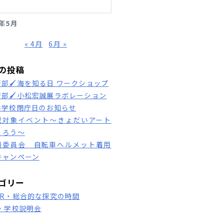
1年5月
« 4月
6月 »
の投稿
術部🖌海を知る日 ワークショップ
術部🖌小松宏誠展ラボレーション
季学校閉庁日のお知らせ
児対象イベント～きょだいアート
くろう～
通委員会 自転車ヘルメット着用
キャンペーン
ゴリー
HR・総合的な探究の時間
S・学校説明会