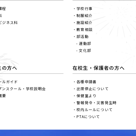
課程
学校行事
科
制服紹介
ビジネス科
施設紹介
教育相談
部活動
- 運動部
- 文化部
生の方へ
在校生・保護者の方へ
ールガイド
各種申請書
プンスクール・学校説明会
出席停止について
概要
保健室より
警報発令・災害発生時
校内ルールについて
PTAについて