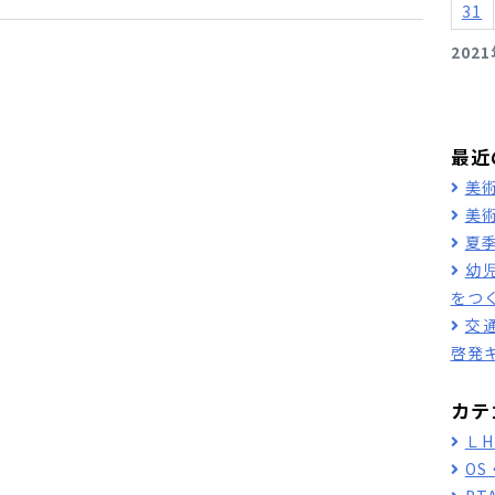
31
202
最近
美
美
夏
幼
をつ
交
啓発
カテ
Ｌ
O