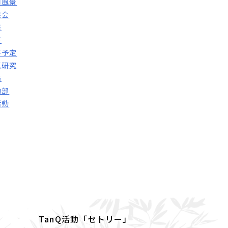
内風景
徒会
修
事
事予定
題研究
路
動部
活動
TanQ活動「セトリー」