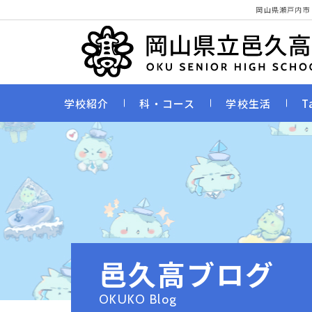
岡山県瀬戸内市
学校紹介
科・コース
学校生活
T
邑久高ブログ
OKUKO Blog