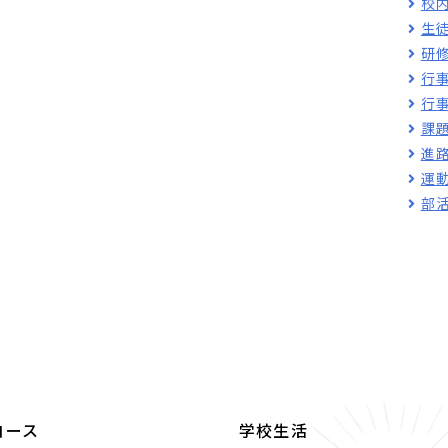
校
生
研
行
行
課
進
運
部
コース
学校生活