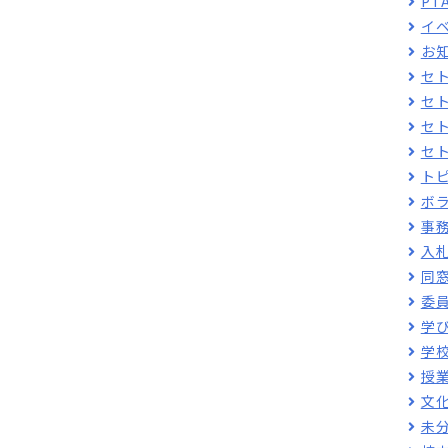
PT
イ
お
セ
セ
セ
セ
ト
ボ
事
入
同
委
学
学
授
文
未