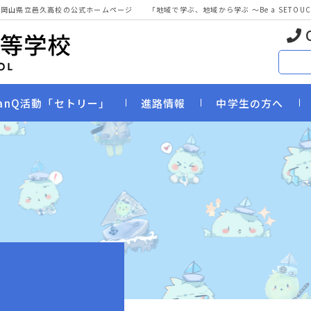
 岡山県立邑久高校の公式ホームページ
「地域で学ぶ、地域から学ぶ 〜Be a SETOUCHI
anQ活動「セトリー」
進路情報
中学生の方へ