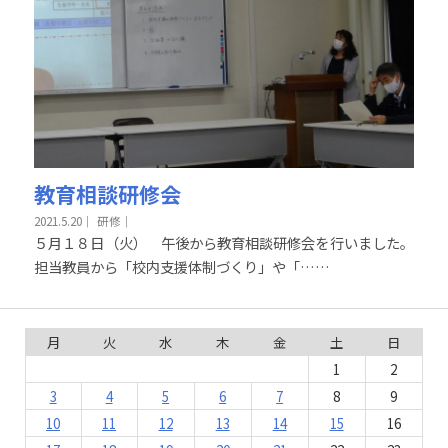
教育相談研修会
2021.5.20
｜
研修｜
５月１８日（火） 午後から教育相談研修会を行いました。
担当教員から「校内支援体制づくり」や「……
月
火
水
木
金
土
日
1
2
3
4
5
6
7
8
9
10
11
12
13
14
15
16