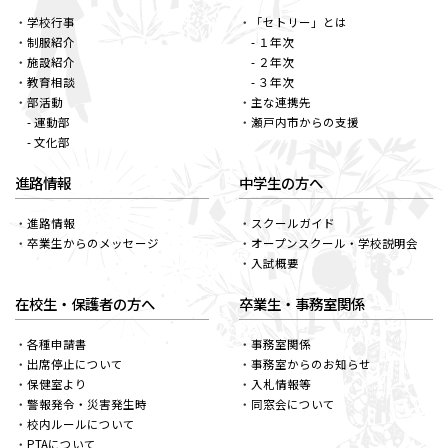
学校行事
「セトリー」とは
制服紹介
- １年次
施設紹介
- ２年次
教育相談
- ３年次
部活動
主な連携先
- 運動部
瀬戸内市からの支援
- 文化部
進路情報
中学生の方へ
進路情報
スクールガイド
卒業生からのメッセージ
オープンスクール・学校説明会
入試概要
在校生・保護者の方へ
卒業生・事務室関係
各種申請書
事務室関係
出席停止について
事務室からのお知らせ
保健室より
入札情報等
警報発令・災害発生時
同窓会について
校内ルールについて
PTAについて