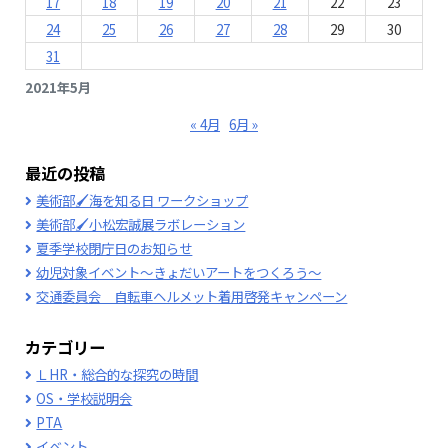
17
18
19
20
21
22
23
24
25
26
27
28
29
30
31
2021年5月
« 4月
6月 »
最近の投稿
美術部🖌海を知る日 ワークショップ
美術部🖌小松宏誠展ラボレーション
夏季学校閉庁日のお知らせ
幼児対象イベント～きょだいアートをつくろう～
交通委員会 自転車ヘルメット着用啓発キャンペーン
カテゴリー
ＬHR・総合的な探究の時間
OS・学校説明会
PTA
イベント