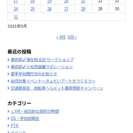
17
18
19
20
21
22
23
24
25
26
27
28
29
30
31
2021年5月
« 4月
6月 »
最近の投稿
美術部🖌海を知る日 ワークショップ
美術部🖌小松宏誠展ラボレーション
夏季学校閉庁日のお知らせ
幼児対象イベント～きょだいアートをつくろう～
交通委員会 自転車ヘルメット着用啓発キャンペーン
カテゴリー
ＬHR・総合的な探究の時間
OS・学校説明会
PTA
イベント