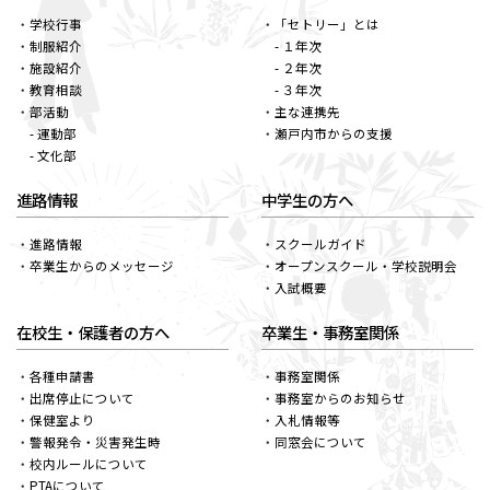
学校行事
「セトリー」とは
制服紹介
- １年次
施設紹介
- ２年次
教育相談
- ３年次
部活動
主な連携先
- 運動部
瀬戸内市からの支援
- 文化部
進路情報
中学生の方へ
進路情報
スクールガイド
卒業生からのメッセージ
オープンスクール・学校説明会
入試概要
在校生・保護者の方へ
卒業生・事務室関係
各種申請書
事務室関係
出席停止について
事務室からのお知らせ
保健室より
入札情報等
警報発令・災害発生時
同窓会について
校内ルールについて
PTAについて