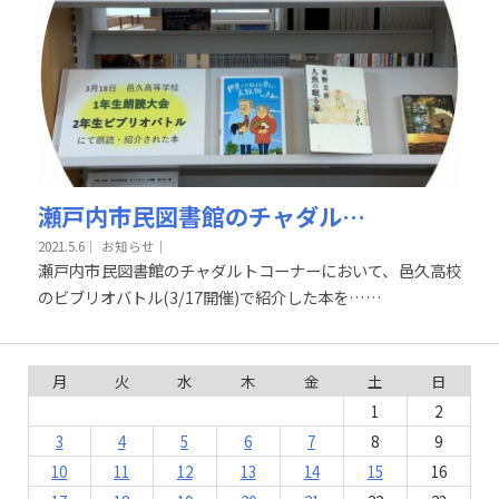
瀬戸内市民図書館のチャダルトコーナー
2021.5.6
｜
お知らせ｜
瀬戸内市民図書館のチャダルトコーナーにおいて、邑久高校
のビブリオバトル(3/17開催)で紹介した本を……
月
火
水
木
金
土
日
1
2
3
4
5
6
7
8
9
10
11
12
13
14
15
16