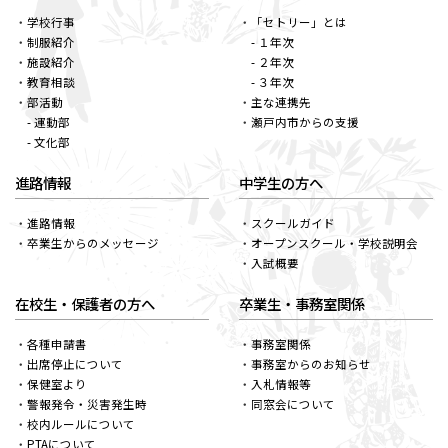
学校行事
「セトリー」とは
制服紹介
- １年次
施設紹介
- ２年次
教育相談
- ３年次
部活動
主な連携先
- 運動部
瀬戸内市からの支援
- 文化部
進路情報
中学生の方へ
進路情報
スクールガイド
卒業生からのメッセージ
オープンスクール・学校説明会
入試概要
在校生・保護者の方へ
卒業生・事務室関係
各種申請書
事務室関係
出席停止について
事務室からのお知らせ
保健室より
入札情報等
警報発令・災害発生時
同窓会について
校内ルールについて
PTAについて