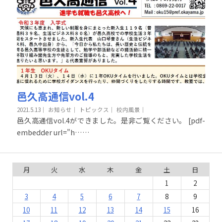
邑久高通信vol.4
2021.5.13
｜
お知らせ｜
トピックス｜
校内風景｜
邑久高通信vol.4ができました。是非ご覧ください。 [pdf-
embedder url="h……
月
火
水
木
金
土
日
1
2
3
4
5
6
7
8
9
10
11
12
13
14
15
16