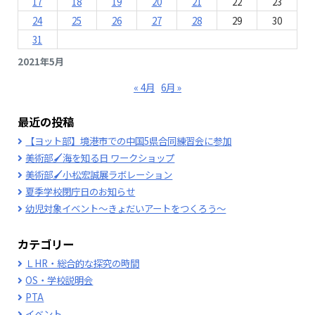
17
18
19
20
21
22
23
24
25
26
27
28
29
30
31
2021年5月
« 4月
6月 »
最近の投稿
【ヨット部】境港市での中国5県合同練習会に参加
美術部🖌海を知る日 ワークショップ
美術部🖌小松宏誠展ラボレーション
夏季学校閉庁日のお知らせ
幼児対象イベント～きょだいアートをつくろう～
カテゴリー
ＬHR・総合的な探究の時間
OS・学校説明会
PTA
イベント