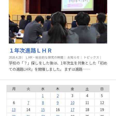
１年次進路ＬＨＲ
2026.4.28
｜
ＬHR・総合的な探究の時間｜
お知らせ｜
トピックス｜
学校の「？」探しをした後は、1年次生を対象とした「初め
ての進路LHR」を開催しました。 まずは進路……
月
火
水
木
金
土
日
1
2
3
4
5
6
7
8
9
10
11
12
13
14
15
16
17
18
19