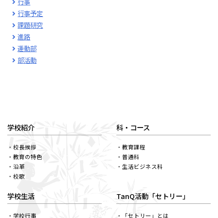
行事
行事予定
課題研究
進路
運動部
部活動
学校紹介
科・コース
校長挨拶
教育課程
教育の特色
普通科
沿革
生活ビジネス科
校歌
学校生活
TanQ活動「セトリー」
学校行事
「セトリー」とは