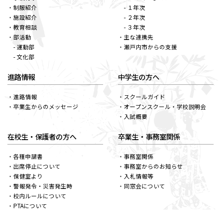
制服紹介
- １年次
施設紹介
- ２年次
教育相談
- ３年次
部活動
主な連携先
- 運動部
瀬戸内市からの支援
- 文化部
進路情報
中学生の方へ
進路情報
スクールガイド
卒業生からのメッセージ
オープンスクール・学校説明会
入試概要
在校生・保護者の方へ
卒業生・事務室関係
各種申請書
事務室関係
出席停止について
事務室からのお知らせ
保健室より
入札情報等
警報発令・災害発生時
同窓会について
校内ルールについて
PTAについて