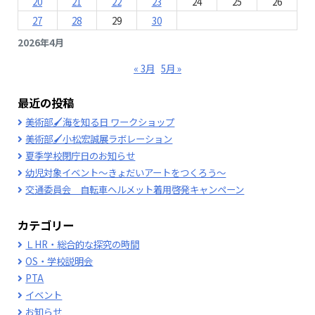
20
21
22
23
24
25
26
27
28
29
30
2026年4月
« 3月
5月 »
最近の投稿
美術部🖌海を知る日 ワークショップ
美術部🖌小松宏誠展ラボレーション
夏季学校閉庁日のお知らせ
幼児対象イベント～きょだいアートをつくろう～
交通委員会 自転車ヘルメット着用啓発キャンペーン
カテゴリー
ＬHR・総合的な探究の時間
OS・学校説明会
PTA
イベント
お知らせ