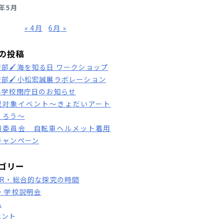
6年5月
« 4月
6月 »
の投稿
術部🖌海を知る日 ワークショップ
術部🖌小松宏誠展ラボレーション
季学校閉庁日のお知らせ
児対象イベント～きょだいアート
くろう～
通委員会 自転車ヘルメット着用
キャンペーン
ゴリー
HR・総合的な探究の時間
S・学校説明会
A
ベント