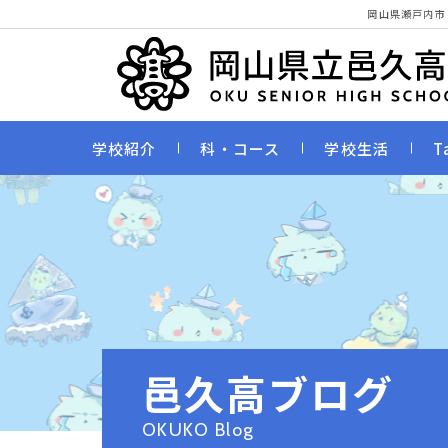
岡山県瀬戸内市
学校紹介
科・コース
学校生活
T
邑久高ブログ
OKUKO Blog