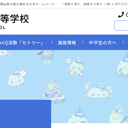
 岡山県立邑久高校の公式ホームページ
「地域で学ぶ、地域から学ぶ 〜Be a SETOUCHI
anQ活動「セトリー」
進路情報
中学生の方へ