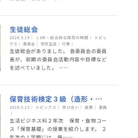
生徒総会
2026.5.19
｜
ＬHR・総合的な探究の時間｜
トピッ
クス｜
委員会｜
学校生活｜
行事｜
生徒総会がありました。 各委員会の委員
長が、前期の委員会活動内容や目標など
を述べていました。 ……
保育技術検定３級（造形・看護）に向けて
2026.5.15
｜
トピックス｜
学び合い｜
授業｜
進路
｜
生活ビジネス科２年次 保育・食物コー
ス「保育基礎」の授業を紹介します。 ２
年次の１学期には、保……