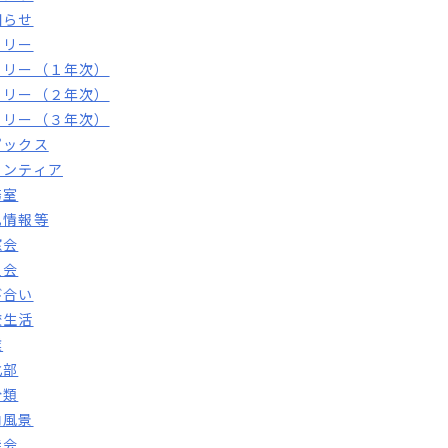
知らせ
トリー
トリー（１年次）
トリー（２年次）
トリー（３年次）
ピックス
ランティア
務室
札情報等
窓会
員会
び合い
校生活
業
化部
分類
内風景
徒会