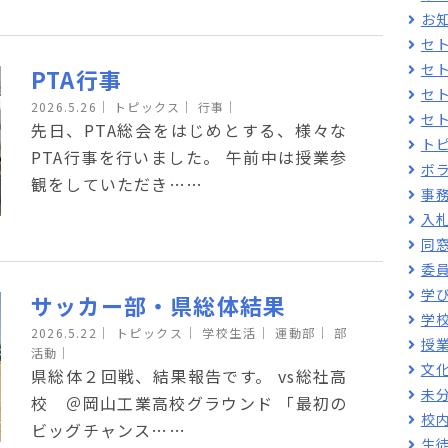
お
セ
セ
PTA行事
セ
2026.5.26
｜
トピックス｜
行事｜
セ
先日、PTA総会をはじめとする、様々な
ト
PTA行事を行いました。 午前中は授業参
ボ
観をしていただき……
事
入
同
委
学
サッカー部・県総体結果
学
2026.5.22
｜
トピックス｜
学校生活｜
運動部｜
部
授
活動｜
文
県総体２回戦、結果報告です。 vs総社高
未
校 ＠岡山工業高校グラウンド 「最初の
校
ビッグチャンス……
生