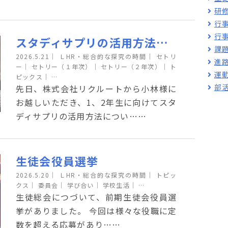
研
行
行
スタディサプリの活用方法説明会
課
2026.5.21
｜
ＬHR・総合的な探究の時間｜
セトリ
進
ー｜
セトリー（１年次）｜
セトリー（２年次）｜
ト
運
ピックス｜
…
部
先日、株式会社リクルートから小林様に
お越しいただき、1、2年生に向けてスタ
ディサプリの活用方法につい……
生徒会役員選挙
2026.5.20
｜
ＬHR・総合的な探究の時間｜
トピッ
クス｜
委員会｜
学び合い｜
学校生活｜
…
生徒総会につづいて、前期生徒会役員選
挙がありました。 今回は様々な役職に定
数を超える応募があり……