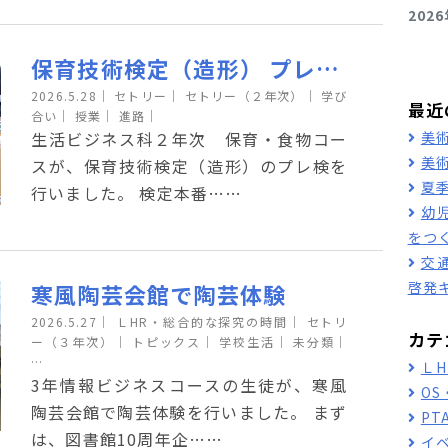
202
保育技術検定（造形） プレ検定
2026.5.28
｜
セトリー｜
セトリー（２年次）｜
学び
最近
合い｜
授業｜
進路｜
生活ビジネス科２年次 保育・食物コー
美
美
スが、保育技術検定（造形）のプレ検を
夏
行いました。 検定本番……
幼
をつ
交
啓発
寒風陶芸会館で陶芸体験
2026.5.27
｜
ＬHR・総合的な探究の時間｜
セトリ
カテ
ー（３年次）｜
トピックス｜
学校生活｜
未分類｜
…
Ｌ
3年情報ビジネスコースの生徒が、寒風
O
陶芸会館で陶芸体験を行いました。 まず
PT
は、図書館10周年企……
イ