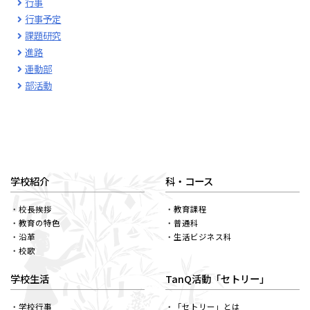
行事
行事予定
課題研究
進路
運動部
部活動
学校紹介
科・コース
校長挨拶
教育課程
教育の特色
普通科
沿革
生活ビジネス科
校歌
学校生活
TanQ活動「セトリー」
学校行事
「セトリー」とは