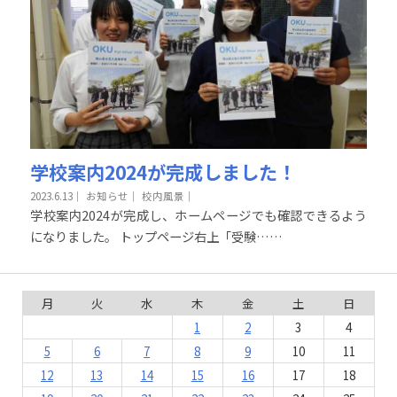
学校案内2024が完成しました！
2023.6.13
｜
お知らせ｜
校内風景｜
学校案内2024が完成し、ホームページでも確認できるよう
になりました。 トップページ右上「受験……
月
火
水
木
金
土
日
1
2
3
4
5
6
7
8
9
10
11
12
13
14
15
16
17
18