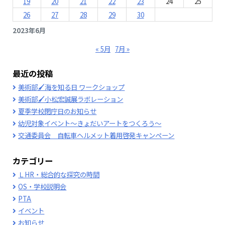
19
20
21
22
23
24
25
26
27
28
29
30
2023年6月
« 5月
7月 »
最近の投稿
美術部🖌海を知る日 ワークショップ
美術部🖌小松宏誠展ラボレーション
夏季学校閉庁日のお知らせ
幼児対象イベント～きょだいアートをつくろう～
交通委員会 自転車ヘルメット着用啓発キャンペーン
カテゴリー
ＬHR・総合的な探究の時間
OS・学校説明会
PTA
イベント
お知らせ