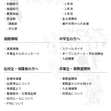
制服紹介
- １年次
施設紹介
- ２年次
教育相談
- ３年次
部活動
主な連携先
- 運動部
瀬戸内市からの支援
- 文化部
進路情報
中学生の方へ
進路情報
スクールガイド
卒業生からのメッセージ
オープンスクール・学校説明会
入試概要
在校生・保護者の方へ
卒業生・事務室関係
各種申請書
事務室関係
出席停止について
事務室からのお知らせ
保健室より
入札情報等
警報発令・災害発生時
同窓会について
校内ルールについて
PTAについて