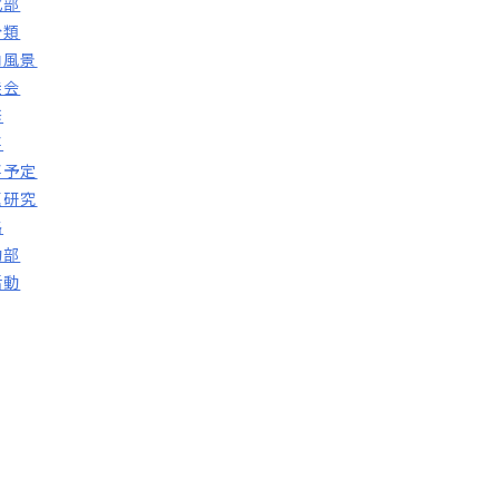
化部
分類
内風景
徒会
修
事
事予定
題研究
路
動部
活動