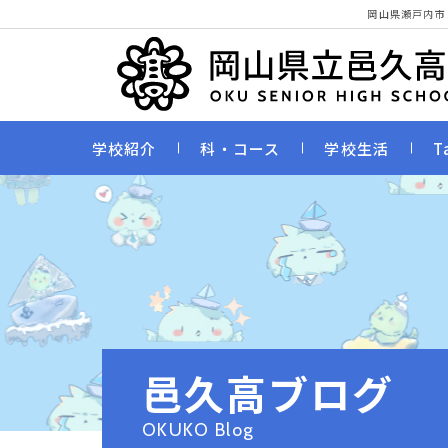
岡山県瀬戸内市
学校紹介
科・コース
学校生活
T
邑久高ブログ
OKUKO Blog