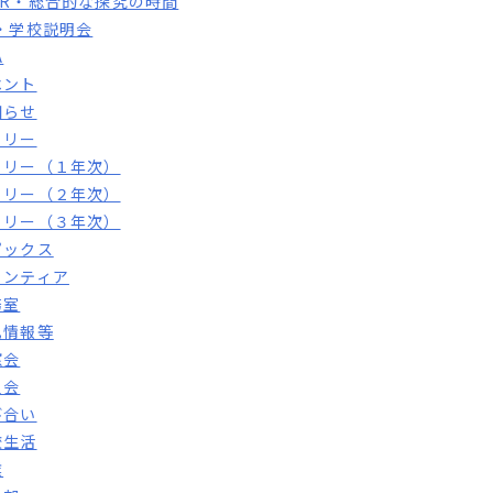
HR・総合的な探究の時間
S・学校説明会
A
ベント
知らせ
トリー
トリー（１年次）
トリー（２年次）
トリー（３年次）
ピックス
ランティア
務室
札情報等
窓会
員会
び合い
校生活
業