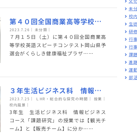
文
未
校
第４０回全国商業高等学校英語スピーチコンテスト 岡山県予選会
生
2023.7.26
｜
未分類｜
研
７月１５日（土）に第４０回全国商業高
行
等学校英語スピーチコンテスト岡山県予
行
選会がくらしき健康福祉プラザ……
課
進
運
部
３年生活ビジネス科 情報ビジネスコース 瀬戸内市を全国へＰＲ！
2023.7.25
｜
ＬHR・総合的な探究の時間｜
授業｜
校内風景｜
3年生 生活ビジネス科 情報ビジネス
コース「課題研究」の授業では【観光チ
ーム】と【販売チーム】に分か……