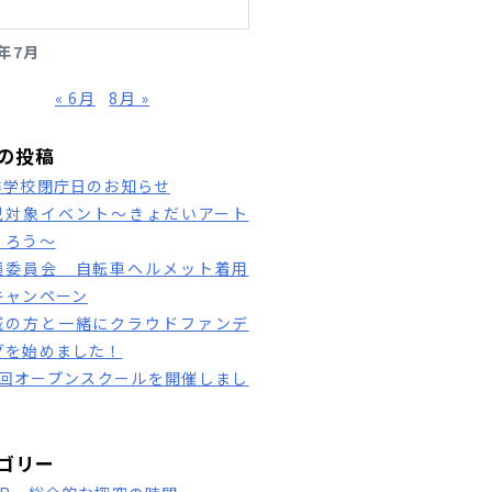
3年7月
« 6月
8月 »
の投稿
季学校閉庁日のお知らせ
児対象イベント～きょだいアート
くろう～
通委員会 自転車ヘルメット着用
キャンペーン
域の方と一緒にクラウドファンデ
グを始めました！
1回オープンスクールを開催しまし
ゴリー