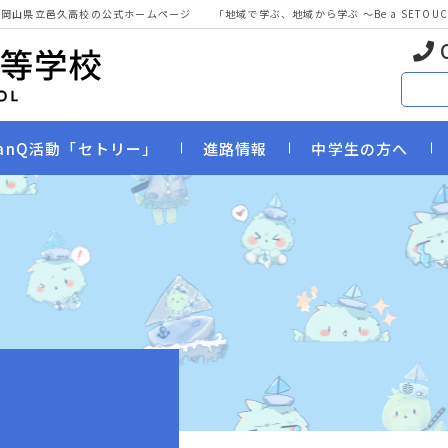
 岡山県立邑久高校の公式ホームページ
「地域で学ぶ、地域から学ぶ 〜Be a SETOUCHI
anQ活動「セトリー」
進路情報
中学生の方へ