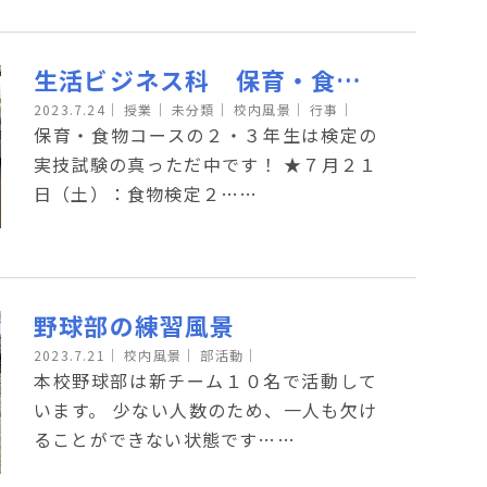
生活ビジネス科 保育・食物コース 保育検定・食物検定を行いました
2023.7.24
｜
授業｜
未分類｜
校内風景｜
行事｜
保育・食物コースの２・３年生は検定の
実技試験の真っただ中です！ ★７月２１
日（土）：食物検定２……
野球部の練習風景
2023.7.21
｜
校内風景｜
部活動｜
本校野球部は新チーム１０名で活動して
います。 少ない人数のため、一人も欠け
ることができない状態です……