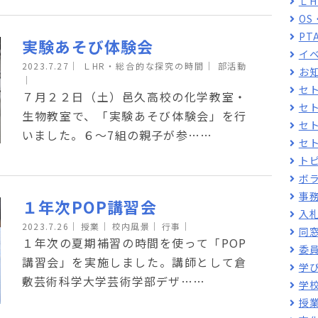
Ｌ
O
PT
実験あそび体験会
イ
2023.7.27
｜
ＬHR・総合的な探究の時間｜
部活動
お
｜
セ
７月２２日（土）邑久高校の化学教室・
セ
生物教室で、「実験あそび体験会」を行
セ
いました。６～7組の親子が参……
セ
ト
ボ
事
１年次POP講習会
入
2023.7.26
｜
授業｜
校内風景｜
行事｜
同
１年次の夏期補習の時間を使って「POP
委
講習会」を実施しました。講師として倉
学
敷芸術科学大学芸術学部デザ……
学
授