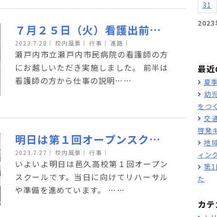
31
202
７月２５日（火）看護出前講座を行いました
2023.7.28
｜
校内風景｜
行事｜
進路｜
瀬戸内市立瀬戸内市民病院の看護師の方
にお越しいただき実施しました。 前半は
最近
看護師の方から仕事の説明……
夏
幼
をつ
交
啓発
明日は第１回オープンスクールです！
地
2023.7.27
｜
校内風景｜
行事｜
ィン
いよいよ明日は邑久高校第１回オープン
第
スクールです。当日に向けてリハーサル
た
や準備を進めています。 ……
カテ