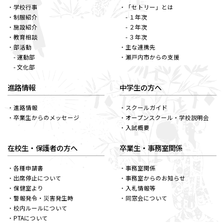
学校行事
「セトリー」とは
制服紹介
- １年次
施設紹介
- ２年次
教育相談
- ３年次
部活動
主な連携先
- 運動部
瀬戸内市からの支援
- 文化部
進路情報
中学生の方へ
進路情報
スクールガイド
卒業生からのメッセージ
オープンスクール・学校説明会
入試概要
在校生・保護者の方へ
卒業生・事務室関係
各種申請書
事務室関係
出席停止について
事務室からのお知らせ
保健室より
入札情報等
警報発令・災害発生時
同窓会について
校内ルールについて
PTAについて