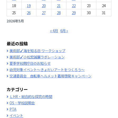
18
19
20
21
22
23
24
25
26
27
28
29
30
31
2026年5月
« 4月
6月 »
最近の投稿
美術部🖌海を知る日 ワークショップ
美術部🖌小松宏誠展ラボレーション
夏季学校閉庁日のお知らせ
幼児対象イベント～きょだいアートをつくろう～
交通委員会 自転車ヘルメット着用啓発キャンペーン
カテゴリー
ＬHR・総合的な探究の時間
OS・学校説明会
PTA
イベント