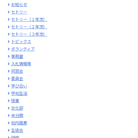
お知らせ
セトリー
セトリー（１年次）
セトリー（２年次）
セトリー（３年次）
トピックス
ボランティア
事務室
入札情報等
同窓会
委員会
学び合い
学校生活
授業
文化部
未分類
校内風景
生徒会
研修