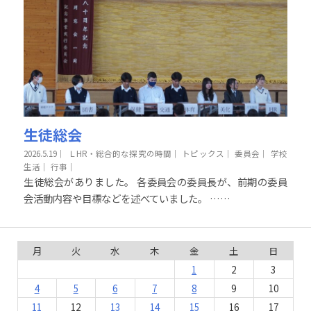
生徒総会
2026.5.19
｜
ＬHR・総合的な探究の時間｜
トピックス｜
委員会｜
学校
生活｜
行事｜
生徒総会がありました。 各委員会の委員長が、前期の委員
会活動内容や目標などを述べていました。 ……
月
火
水
木
金
土
日
1
2
3
4
5
6
7
8
9
10
11
12
13
14
15
16
17