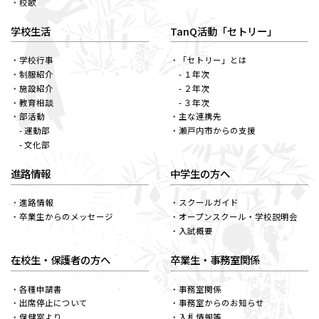
校歌
学校生活
TanQ活動「セトリー」
学校行事
「セトリー」とは
制服紹介
- １年次
施設紹介
- ２年次
教育相談
- ３年次
部活動
主な連携先
- 運動部
瀬戸内市からの支援
- 文化部
進路情報
中学生の方へ
進路情報
スクールガイド
卒業生からのメッセージ
オープンスクール・学校説明会
入試概要
在校生・保護者の方へ
卒業生・事務室関係
各種申請書
事務室関係
出席停止について
事務室からのお知らせ
保健室より
入札情報等