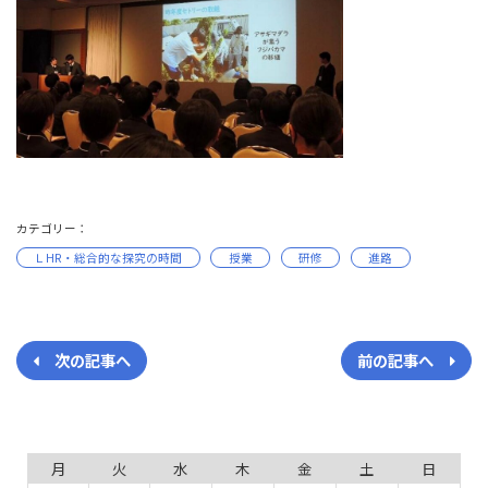
カテゴリー：
ＬHR・総合的な探究の時間
授業
研修
進路
次の記事へ
前の記事へ
月
火
水
木
金
土
日