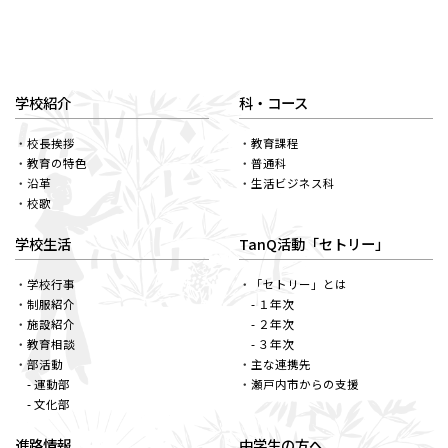
学校紹介
科・コース
校長挨拶
教育課程
教育の特色
普通科
沿革
生活ビジネス科
校歌
学校生活
TanQ活動「セトリー」
学校行事
「セトリー」とは
制服紹介
- １年次
施設紹介
- ２年次
教育相談
- ３年次
部活動
主な連携先
- 運動部
瀬戸内市からの支援
- 文化部
進路情報
中学生の方へ