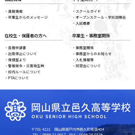
進路情報
スクールガイド
卒業生からのメッセージ
オープンスクール・学校説明会
入試概要
在校生・保護者の方へ
卒業生・事務室関係
各種申請書
事務室関係
出席停止について
事務室からのお知らせ
保健室より
入札情報等
警報発令・災害発生時
同窓会について
校内ルールについて
PTAについて
〒701-4221
岡山県瀬戸内市邑久町尾張404
TEL：
0869-22-0017
FAX：0869-24-0329