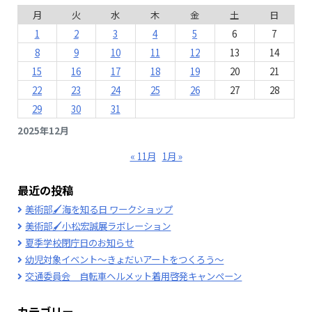
月
火
水
木
金
土
日
1
2
3
4
5
6
7
8
9
10
11
12
13
14
15
16
17
18
19
20
21
22
23
24
25
26
27
28
29
30
31
2025年12月
« 11月
1月 »
最近の投稿
美術部🖌海を知る日 ワークショップ
美術部🖌小松宏誠展ラボレーション
夏季学校閉庁日のお知らせ
幼児対象イベント～きょだいアートをつくろう～
交通委員会 自転車ヘルメット着用啓発キャンペーン
カテゴリー