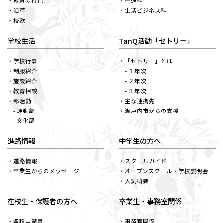
教育の特色
普通科
沿革
生活ビジネス科
校歌
学校生活
TanQ活動「セトリー」
学校行事
「セトリー」とは
制服紹介
- １年次
施設紹介
- ２年次
教育相談
- ３年次
部活動
主な連携先
- 運動部
瀬戸内市からの支援
- 文化部
進路情報
中学生の方へ
進路情報
スクールガイド
卒業生からのメッセージ
オープンスクール・学校説明会
入試概要
在校生・保護者の方へ
卒業生・事務室関係
各種申請書
事務室関係