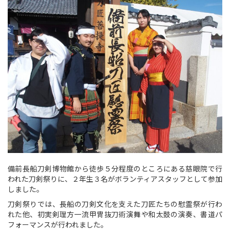
備前長船刀剣博物館から徒歩５分程度のところにある慈眼院で行
われた刀剣祭りに、２年生３名がボランティアスタッフとして参加
しました。
刀剣祭りでは、長船の刀剣文化を支えた刀匠たちの慰霊祭が行わ
れた他、初実剣理方一流甲冑抜刀術演舞や和太鼓の演奏、書道パ
フォーマンスが行われました。