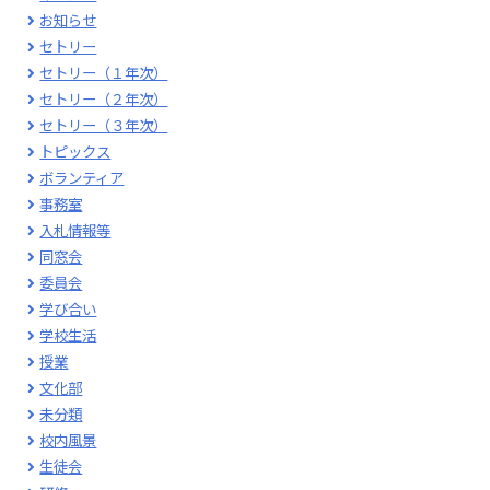
お知らせ
セトリー
セトリー（１年次）
セトリー（２年次）
セトリー（３年次）
トピックス
ボランティア
事務室
入札情報等
同窓会
委員会
学び合い
学校生活
授業
文化部
未分類
校内風景
生徒会