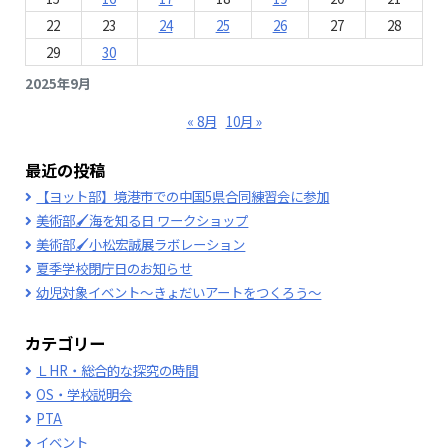
22
23
24
25
26
27
28
29
30
2025年9月
« 8月
10月 »
最近の投稿
【ヨット部】境港市での中国5県合同練習会に参加
美術部🖌海を知る日 ワークショップ
美術部🖌小松宏誠展ラボレーション
夏季学校閉庁日のお知らせ
幼児対象イベント～きょだいアートをつくろう～
カテゴリー
ＬHR・総合的な探究の時間
OS・学校説明会
PTA
イベント