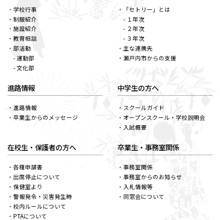
学校行事
「セトリー」とは
制服紹介
- １年次
施設紹介
- ２年次
教育相談
- ３年次
部活動
主な連携先
- 運動部
瀬戸内市からの支援
- 文化部
進路情報
中学生の方へ
進路情報
スクールガイド
卒業生からのメッセージ
オープンスクール・学校説明会
入試概要
在校生・保護者の方へ
卒業生・事務室関係
各種申請書
事務室関係
出席停止について
事務室からのお知らせ
保健室より
入札情報等
警報発令・災害発生時
同窓会について
校内ルールについて
PTAについて