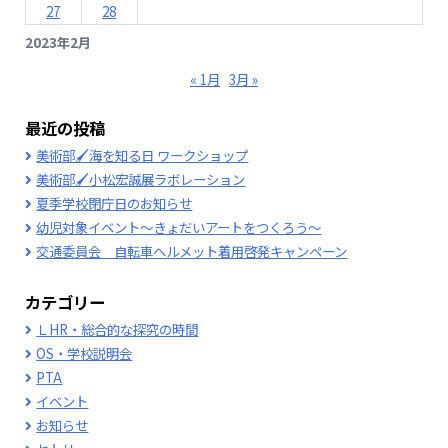
27
28
2023年2月
« 1月
3月 »
最近の投稿
美術部🖌海を知る日 ワークショップ
美術部🖌小松宏誠展ラボレーション
夏季学校閉庁日のお知らせ
幼児対象イベント～きょだいアートをつくろう～
交通委員会 自転車ヘルメット着用啓発キャンペーン
カテゴリー
ＬHR・総合的な探究の時間
OS・学校説明会
PTA
イベント
お知らせ