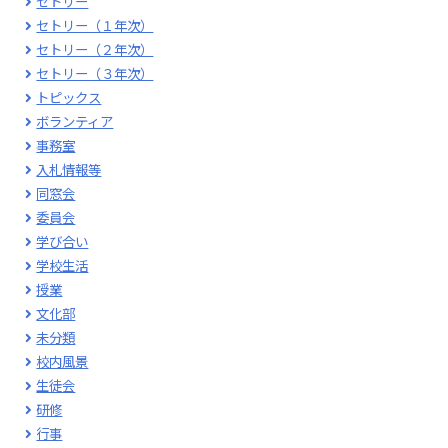
セトリー
セトリー（１年次）
セトリー（２年次）
セトリー（３年次）
トピックス
ボランティア
事務室
入札情報等
同窓会
委員会
学び合い
学校生活
授業
文化部
未分類
校内風景
生徒会
研修
行事