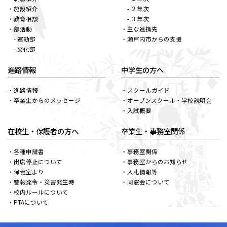
施設紹介
- ２年次
教育相談
- ３年次
部活動
主な連携先
- 運動部
瀬戸内市からの支援
- 文化部
進路情報
中学生の方へ
進路情報
スクールガイド
卒業生からのメッセージ
オープンスクール・学校説明会
入試概要
在校生・保護者の方へ
卒業生・事務室関係
各種申請書
事務室関係
出席停止について
事務室からのお知らせ
保健室より
入札情報等
警報発令・災害発生時
同窓会について
校内ルールについて
PTAについて